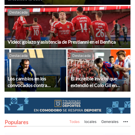
Destacada
Video: golazo y asistencia de Prestianni en el Benfica
Destacada
Destacada
Los cambios en los
El increíble invicto que
convocados contra
extendió el Colo Gil en
Recoleta que marcan la
clásicos del fútbol
exigencia de Arruabarrena
argentino
Populares
Todas
locales
Generales
Mo