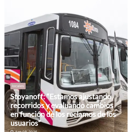
locales
Stoyanoff: “Estamos ajustando
recorridos y evaluando cambios
en función de los reclamos de los
usuarios”
Ago 08, 2026