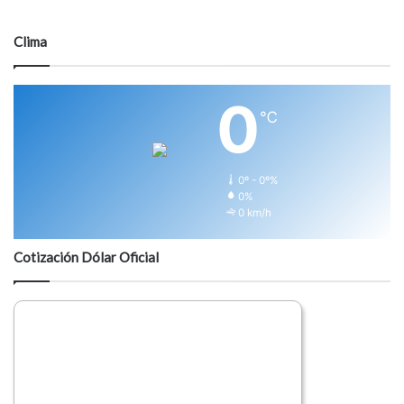
Clima
0
℃
0º - 0º%
0%
0 km/h
Cotización Dólar Oficial