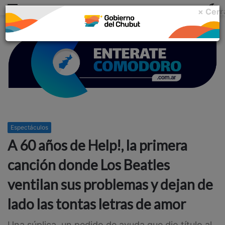
Menu
C
× Cerr
m
Espectáculos
A 60 años de Help!, la primera
canción donde Los Beatles
ventilan sus problemas y dejan de
lado las tontas letras de amor
Una súplica, un pedido de ayuda que dio título al