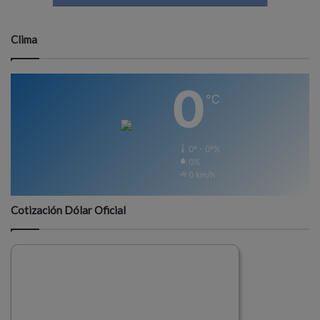
Clima
0
℃
0º - 0º%
0%
0 km/h
Cotización Dólar Oficial