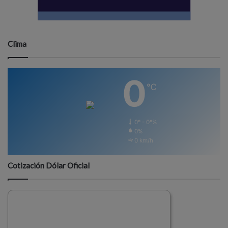
Clima
0
℃
0º - 0º%
0%
0 km/h
Cotización Dólar Oficial