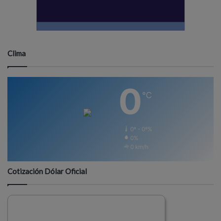
Clima
0
℃
0º - 0º%
0%
0 km/h
Cotización Dólar Oficial