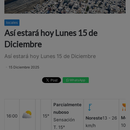
locales
Así estará hoy Lunes 15 de
Diciembre
Así estará hoy Lunes 15 de Diciembre
15 Diciembre 2025
WhatsApp
Parcialmente
nuboso
16:00
15°
Med
Noreste
13 - 26
Sensación
10
km/h
T. 15°