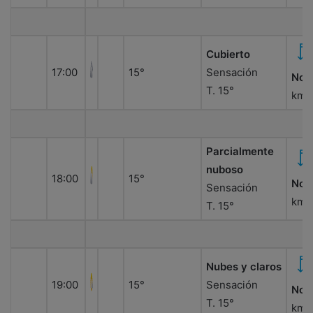
Cubierto
17:00
15°
Sensación
Nor
T. 15°
km/
Parcialmente
nuboso
18:00
15°
Nor
Sensación
km/
T. 15°
Nubes y claros
19:00
15°
Sensación
Nor
T. 15°
km/