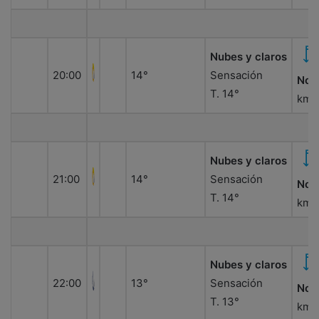
Nubes y claros
20:00
14°
Sensación
Nor
T. 14°
km/
Nubes y claros
21:00
14°
Sensación
Nor
T. 14°
km/
Nubes y claros
22:00
13°
Sensación
Nor
T. 13°
km/