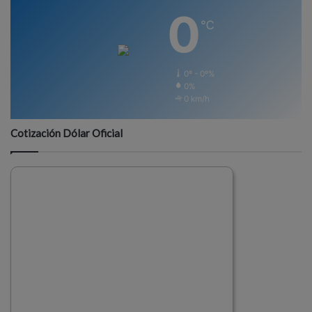
0
℃
0º - 0º%
0%
0 km/h
Cotización Dólar Oficial