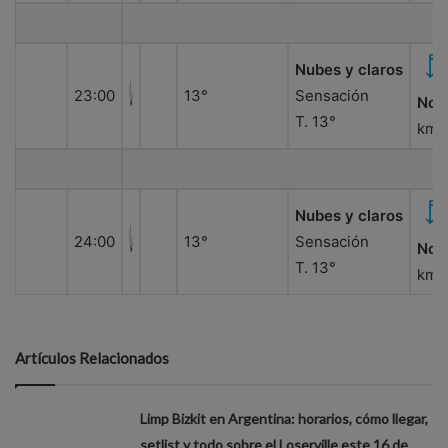
Nubes y claros
23:00
13°
Sensación
Nor
T. 13°
km/
Nubes y claros
24:00
13°
Sensación
Nor
T. 13°
km/
Artículos Relacionados
Limp Bizkit en Argentina: horarios, cómo llegar,
setlist y todo sobre el Loserville este 16 de