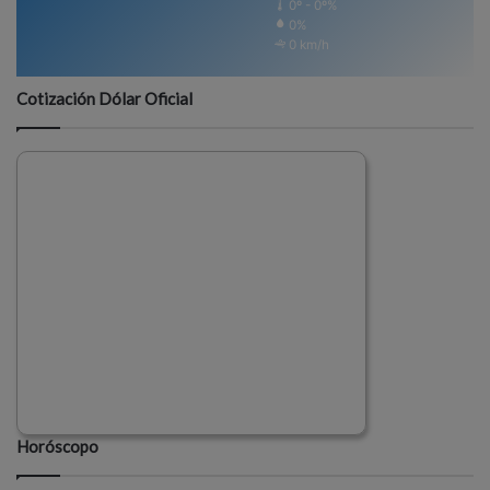
0º - 0º%
0%
0 km/h
Cotización Dólar Oficial
Horóscopo