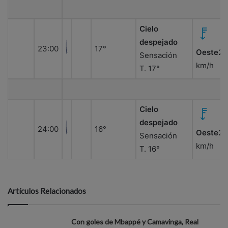
Cielo
despejado
23:00
17°
Oeste
25
Sensación
km/h
T. 17°
Cielo
despejado
24:00
16°
Oeste
25
Sensación
km/h
T. 16°
Artículos Relacionados
Con goles de Mbappé y Camavinga, Real