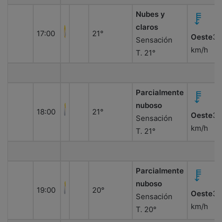
Nubes y
claros
17:00
21°
Oeste
37
Sensación
km/h
T. 21°
Parcialmente
nuboso
18:00
21°
Oeste
38
Sensación
km/h
T. 21°
Parcialmente
nuboso
19:00
20°
Oeste
36
Sensación
km/h
T. 20°