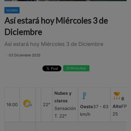
locales
Así estará hoy Miércoles 3 de
Diciembre
Así estará hoy Miércoles 3 de Diciembre
03 Diciembre 2025
WhatsApp
Nubes y
6
claros
16:00
22°
Alto
FPS:
Oeste
37 - 63
Sensación
25
km/h
T. 22°