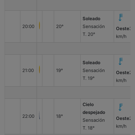
Soleado
20:00
20°
Sensación
Oeste
34
T. 20°
km/h
Soleado
21:00
19°
Sensación
Oeste
28
T. 19°
km/h
Cielo
despejado
22:00
18°
Oeste
23
Sensación
km/h
T. 18°