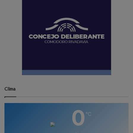
Clima
0
℃