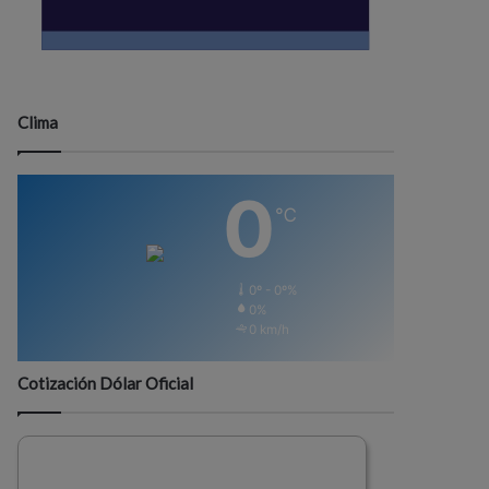
Clima
0
℃
0º - 0º%
0%
0 km/h
Cotización Dólar Oficial