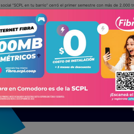
 social “SCPL en tu barrio” cerró el primer semestre con más de 2.000 t