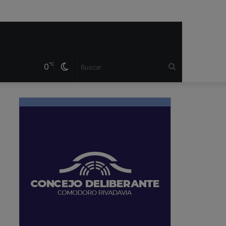
℃
0
Cambiar
Buscar
modo