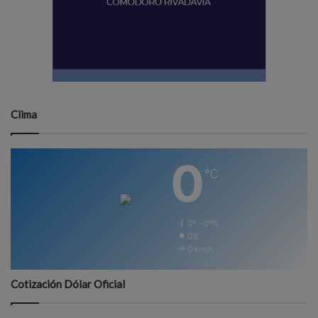
Clima
0
℃
0º - 0º%
0%
0 km/h
Cotización Dólar Oficial