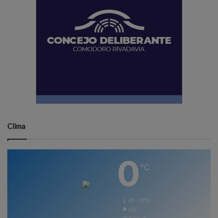
Clima
0
℃
0º - 0º%
0%