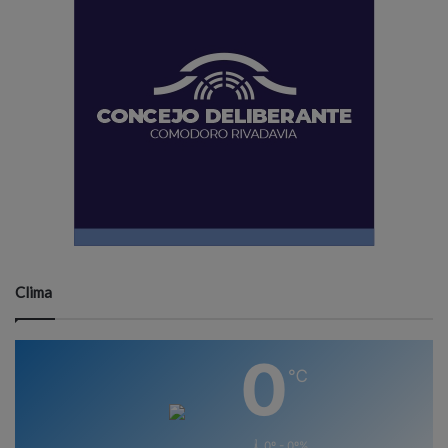
Clima
0
℃
0º - 0º%