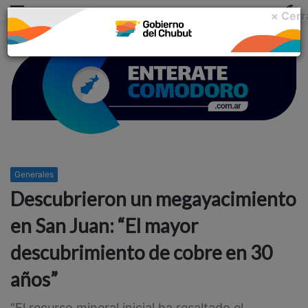
Menu
C
× Cerr
m
Generales
Descubrieron un megayacimiento
en San Juan: “El mayor
descubrimiento de cobre en 30
años”
“El recurso mineral inicial ha resaltado el