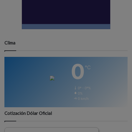
Clima
0
℃
0º - 0º%
0%
0 km/h
Cotización Dólar Oficial