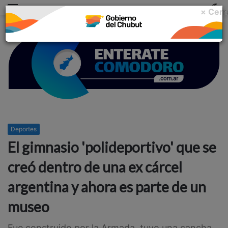
Menu
C
× Cerr
m
Deportes
El gimnasio 'polideportivo' que se
creó dentro de una ex cárcel
argentina y ahora es parte de un
museo
Fue construido por la Armada, tuvo una cancha