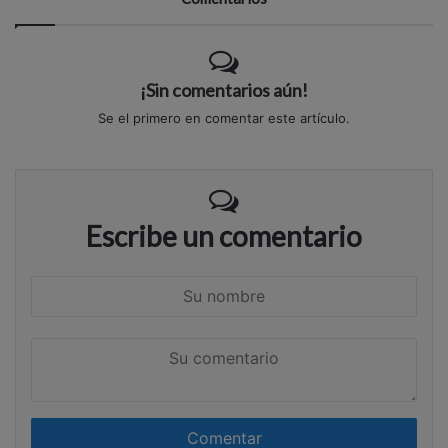
¡Sin comentarios aún!
Se el primero en comentar este artículo.
Escribe un comentario
S
u
n
S
o
u
m
c
b
o
r
m
e