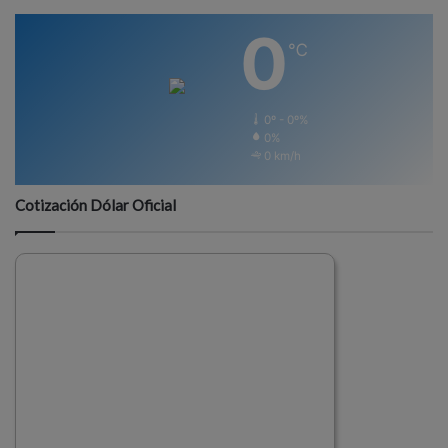
0
℃
0º - 0º%
0%
0 km/h
Cotización Dólar Oficial