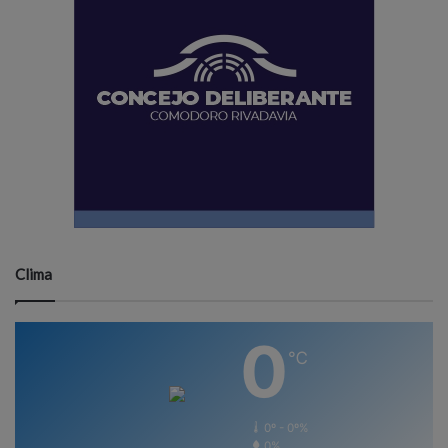
Clima
0
℃
0º - 0º%
0%