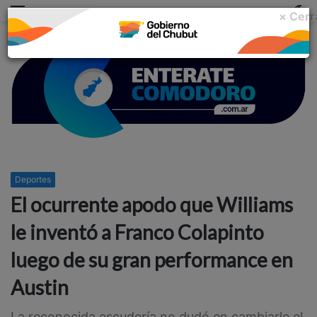
Menu
C
× Cerr
m
Deportes
El ocurrente apodo que Williams
le inventó a Franco Colapinto
luego de su gran performance en
Austin
La reconocida escudería no dudó en cambiarle el