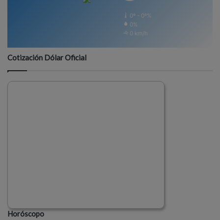
0º - 0º%
0%
0 km/h
Cotización Dólar Oficial
Horóscopo