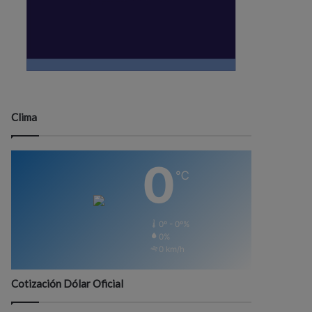
Clima
0
℃
0º - 0º%
0%
0 km/h
Cotización Dólar Oficial