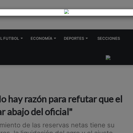
oque terminó con el vuelco de una camioneta en Quirno Costa
EL FUTBOL
ECONOMÍA
DEPORTES
SECCIONES
 hay razón para refutar que el
 abajo del oficial"
miento de las reservas netas tiene su