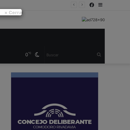
Facebook
Sidebar
× Cerrar
℃
0
Cambiar
Buscar
modo