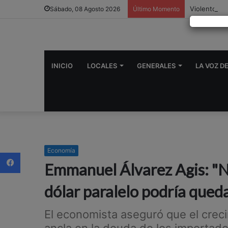
Violento ch
Sábado, 08 Agosto 2026
Último Momento
INICIO
LOCALES
GENERALES
LA VOZ D
Economía
Facebook
Emmanuel Álvarez Agis: "No
dólar paralelo podría quedar
El economista aseguró que el creci