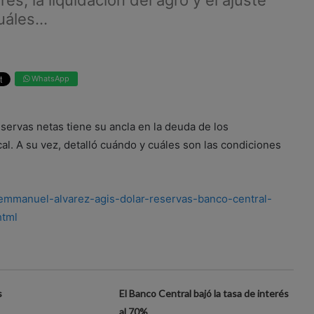
s, la liquidación del agro y el ajuste
áles...
WhatsApp
servas netas tiene su ancla en la deuda de los
scal. A su vez, detalló cuándo y cuáles son las condiciones
/emmanuel-alvarez-agis-dolar-reservas-banco-central-
html
s
El Banco Central bajó la tasa de interés
al 70%