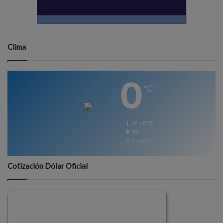
Clima
0
℃
0º - 0º%
0%
0 km/h
Cotización Dólar Oficial