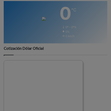
0
℃
0º - 0º%
0%
0 km/h
Cotización Dólar Oficial