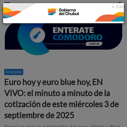
Menu
C
× Cerr
m
Economía
Euro hoy y euro blue hoy, EN
VIVO: el minuto a minuto de la
cotización de este miércoles 3 de
septiembre de 2025
Seguí en vivo la cotización del euro oficial y Blue.