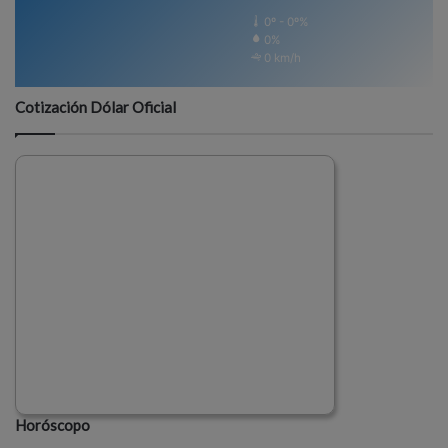
0º - 0º%
0%
0 km/h
Cotización Dólar Oficial
Horóscopo