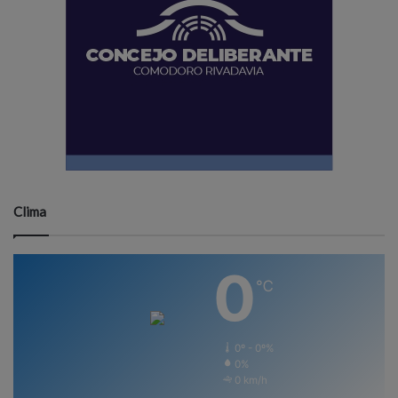
Clima
0
℃
0º - 0º%
0%
0 km/h