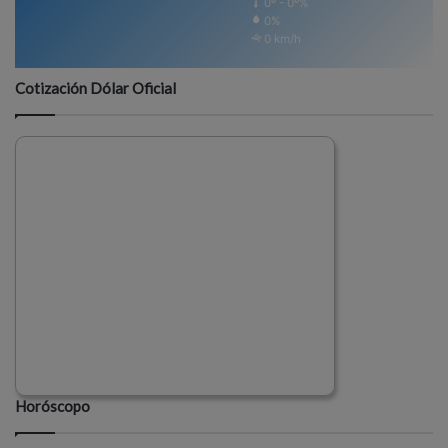
0º - 0º%
0%
0 km/h
Cotización Dólar Oficial
Horóscopo