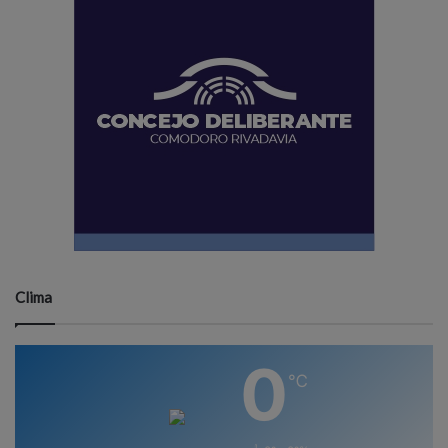
Clima
0
℃