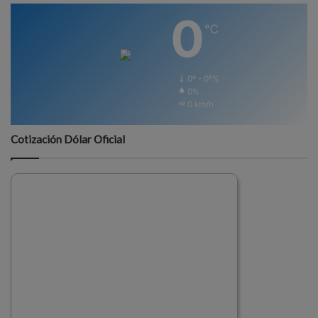
0
℃
0º - 0º%
0%
0 km/h
Cotización Dólar Oficial