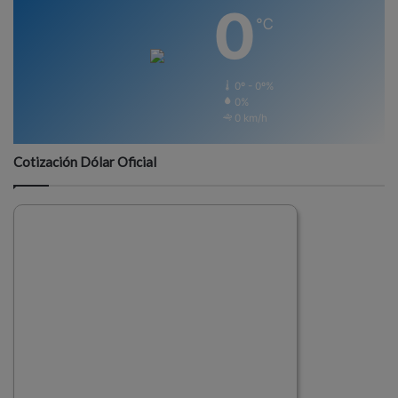
0
℃
0º - 0º%
0%
0 km/h
Cotización Dólar Oficial