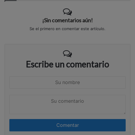
¡Sin comentarios aún!
Se el primero en comentar este artículo.
Escribe un comentario
S
u
n
S
o
u
m
c
b
o
r
m
e
e