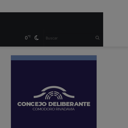
℃
0
Cambiar
Buscar
modo