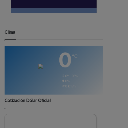
Clima
0
℃
0º - 0º%
0%
0 km/h
Cotización Dólar Oficial