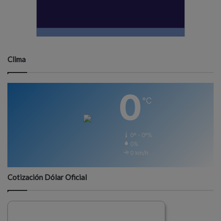
Clima
0
℃
0º - 0º%
0%
0 km/h
Cotización Dólar Oficial