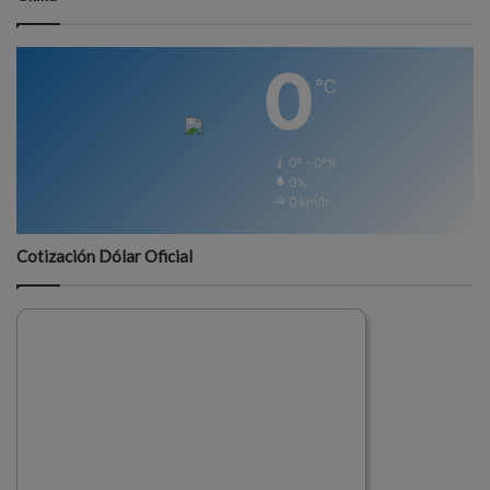
0
℃
0º - 0º%
0%
0 km/h
Cotización Dólar Oficial